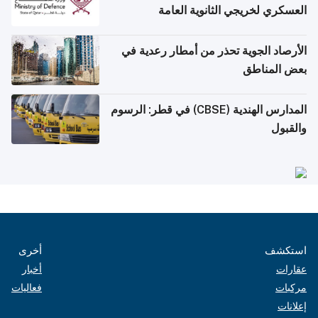
العسكري لخريجي الثانوية العامة
الأرصاد الجوية تحذر من أمطار رعدية في
بعض المناطق
المدارس الهندية (CBSE) في قطر: الرسوم
والقبول
استكشف
أخرى
عقارات
أخبار
مركبات
فعاليات
إعلانات