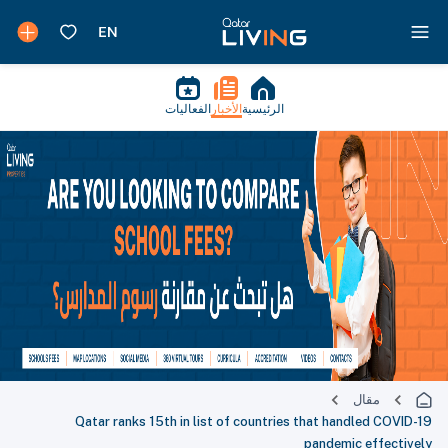
الرئيسية
الأخبار
الفعاليات
مقال
Qatar ranks 15th in list of countries that handled COVID-19
pandemic effectively