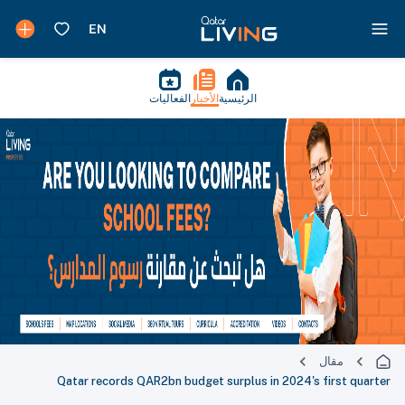
الرئيسية
الأخبار
الفعاليات
مقال
Qatar records QAR2bn budget surplus in 2024's first quarter