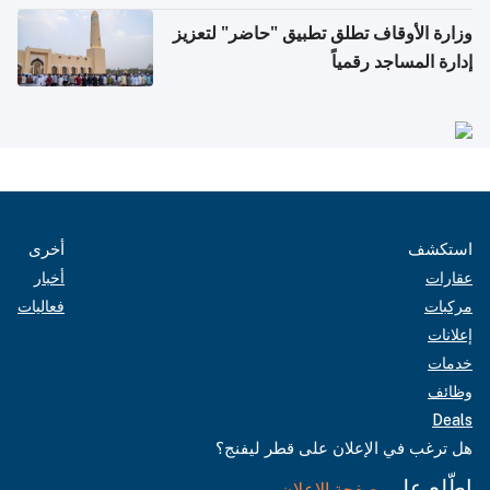
وزارة الأوقاف تطلق تطبيق "حاضر" لتعزيز
إدارة المساجد رقمياً
استكشف
أخرى
عقارات
أخبار
مركبات
فعاليات
إعلانات
خدمات
وظائف
Deals
هل ترغب في الإعلان على قطر ليفنج؟
اطّلع على
صفحة الإعلان