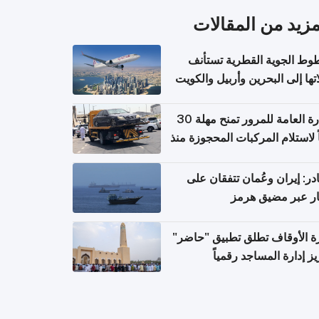
مزيد من المقالات
وط الجوية القطرية تستأنف
تها إلى البحرين وأربيل والكويت
ً من 8 أغسطس
الإدارة العامة للمرور تمنح مهلة 30
ً لاستلام المركبات المحجوزة منذ
 طويلة
ر: إيران وعُمان تتفقان على
ر عبر مضيق هرمز
ة الأوقاف تطلق تطبيق "حاضر"
يز إدارة المساجد رقمياً