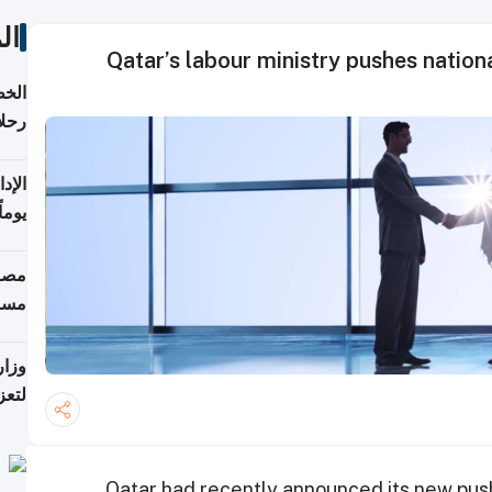
ال
Qatar’s labour ministry pushes nationa
الخط
رحلا
اعتبارا
يوما
فترة
مصاد
مسا
وزار
لتعز
Qatar had recently announced its new push t