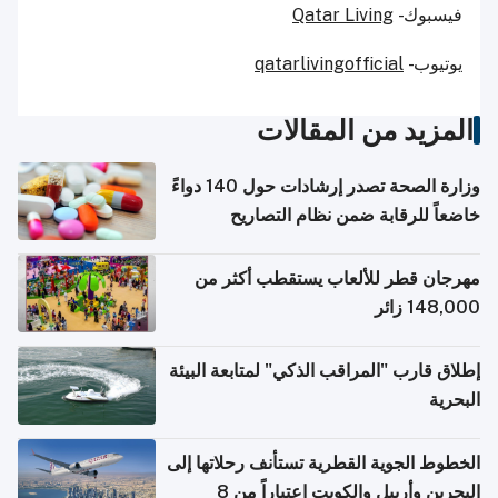
فيسبوك -
Qatar Living
يوتيوب -
qatarlivingofficial
المزيد من المقالات
وزارة الصحة تصدر إرشادات حول 140 دواءً
خاضعاً للرقابة ضمن نظام التصاريح
الإلكترونية للسفر
مهرجان قطر للألعاب يستقطب أكثر من
148,000 زائر
إطلاق قارب "المراقب الذكي" لمتابعة البيئة
البحرية
الخطوط الجوية القطرية تستأنف رحلاتها إلى
البحرين وأربيل والكويت اعتباراً من 8