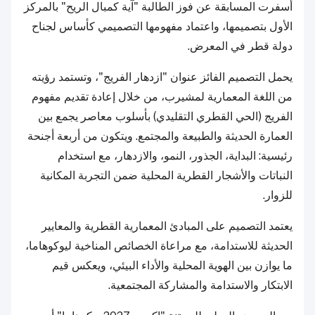
أسفرت المسابقة عن فوز الطالبة "آية كمبال الريح" بالمركز
الأول بتصميمها، واعتماد مفهومها التصميمي كأساس لجناح
دولة قطر في المعرض.
يحمل التصميم الفائز عنوان "ازدهار الفريج"، وتستمد رؤيته
من اللغة المعمارية لمشيرب، من خلال إعادة تقديم مفهوم
الفريج (الحي القطري التقليدي) بأسلوب معاصر يجمع بين
العمارة الحديثة والطبيعة والمجتمع. ويتكون من أربعة أجنحة
رئيسية: البداية، الجذور، النمو، والازدهار، مع استخدام
النباتات والأشجار القطرية المحلية ضمن التجربة المكانية
للزوار.
يعتمد التصميم على المبادئ المعمارية القطرية والمعايير
الحديثة للاستدامة، مع مراعاة الخصائص المناخية ليوكوهاما،
ما يوازن بين الهوية المحلية والأداء البيئي، ويعكس قيم
الابتكار والاستدامة والمشاركة المجتمعية.