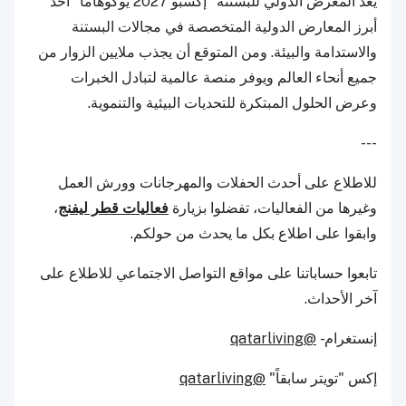
يعد المعرض الدولي للبستنة "إكسبو 2027 يوكوهاما" أحد
أبرز المعارض الدولية المتخصصة في مجالات البستنة
والاستدامة والبيئة. ومن المتوقع أن يجذب ملايين الزوار من
جميع أنحاء العالم ويوفر منصة عالمية لتبادل الخبرات
وعرض الحلول المبتكرة للتحديات البيئية والتنموية.
---
للاطلاع على أحدث الحفلات والمهرجانات وورش العمل
وغيرها من الفعاليات، تفضلوا بزيارة
فعاليات قطر ليفنج
،
وابقوا على اطلاع بكل ما يحدث من حولكم.
تابعوا حساباتنا على مواقع التواصل الاجتماعي للاطلاع على
آخر الأحداث.
إنستغرام -
@qatarliving
إكس "تويتر سابقاً"
@qatarliving