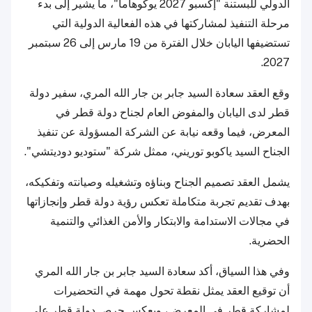
الدولي للبستنة "إكسبو 2027 يوكوهاما"، ما يشير إلى بدء
مرحلة التنفيذ لمشاركتها في هذه الفعالية الدولية التي
تستضيفها اليابان خلال الفترة من 19 مارس إلى 26 سبتمبر
2027.
وقع العقد سعادة السيد جابر بن جار الله المري، سفير دولة
قطر لدى اليابان والمفوض العام لجناح دولة قطر في
المعرض، فيما وقعه نيابة عن الشركة المسؤولة عن تنفيذ
الجناح السيد ياكوبو توريني، ممثل شركة "ستوديو دوديتشي".
يشمل العقد تصميم الجناح وبناؤه وتشغيله وصيانته وتفكيكه،
بهدف تقديم تجربة متكاملة تعكس رؤية دولة قطر وإنجازاتها
في مجالات الاستدامة والابتكار والأمن الغذائي والتنمية
الحضرية.
وفي هذا السياق، أكد سعادة السيد جابر بن جار الله المري
أن توقيع العقد يمثل نقطة تحول مهمة في التحضيرات
لمشاركة قطر في المعرض، ويعكس حرص دولة قطر على