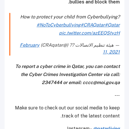
bullies and block them.
How to protect your child from Cyberbullying?
#NoToCyberbullying
#CRAQatar
#Qatar
pic.twitter.com/azEEQStyzH
— هيئة تنظيم الاتصالات ?? (@CRAqatar)
February
11, 2021
To report a cyber crime in Qatar, you can contact
the Cyber Crimes Investigation Center via call:
2347444 or email: cccc@moi.gov.qa
---
Make sure to check out our social media to keep
track of the latest content.
Instagram -
@qatarliving