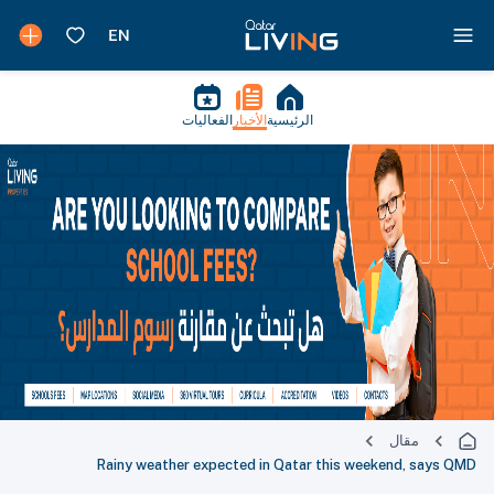
الرئيسية
الأخبار
الفعاليات
مقال
Rainy weather expected in Qatar this weekend, says QMD