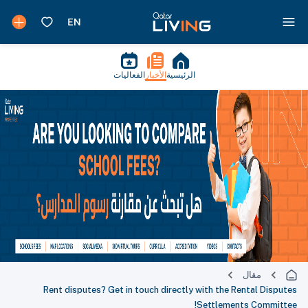
الرئيسية
الأخبار
الفعاليات
مقال
Rent disputes? Get in touch directly with the Rental Disputes
Settlements Committee!