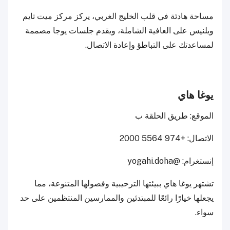
مساحة هادئة في قلب الخليج الغربي، يركز مركز ميت تايم
ويلنيس على العافية الشاملة، ويقدم جلسات يوجا مصممة
لمساعدتك على التباطؤ وإعادة الاتصال.
يوغا هاي
الموقع: طريق الحلقة ب
الاتصال: +974 5564 2000
إنستغرام: @yogahi.doha
تشتهر يوغا هاي ببيئتها الترحيبية وفصولها المتنوعة، مما
يجعلها خيارًا رائعًا للمبتدئين والممارسين المنتظمين على حد
سواء.