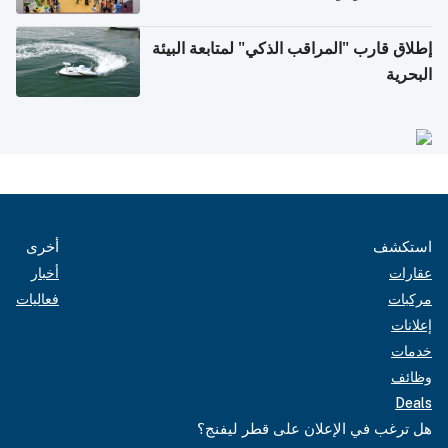
إطلاق قارب "المراقب الذكي" لمتابعة البيئة
البحرية
استكشف
أخرى
عقارات
أخبار
مركبات
فعاليات
إعلانات
خدمات
وظائف
Deals
هل ترغب في الإعلان على قطر ليفنج؟