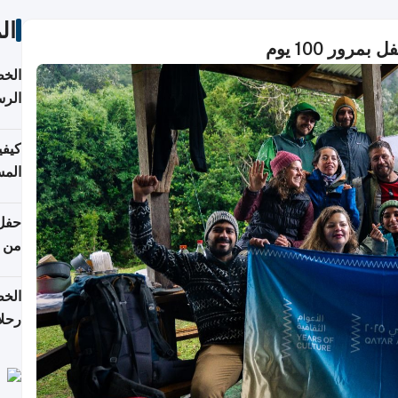
ال
الخط
الرس
كيفي
المس
من ن
الخط
رحلا