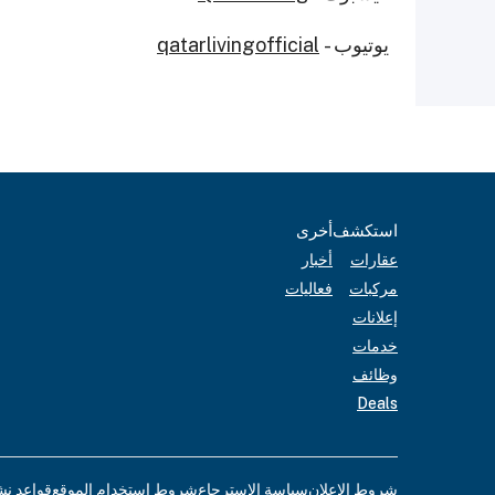
يوتيوب -
qatarlivingofficial
استكشف
أخرى
عقارات
أخبار
مركبات
فعاليات
إعلانات
خدمات
وظائف
Deals
شروط الإعلان
سياسة الاسترجاع
شروط استخدام الموقع
قواعد نش