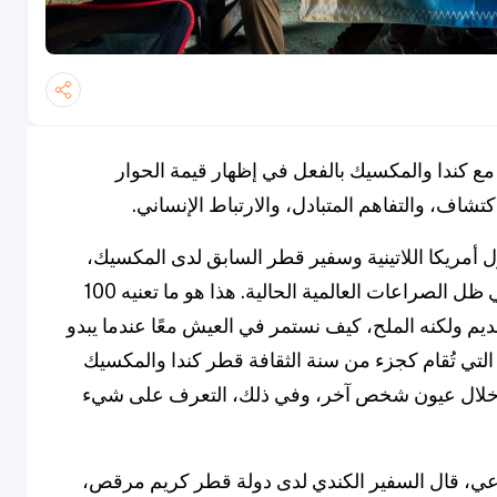
مع كندا والمكسيك بالفعل في إظهار قيمة الحوار
كتشاف، والتفاهم المتبادل، والارتباط الإنساني.
أمريكا اللاتينية وسفير قطر السابق لدى المكسيك،
إن الالتزام بفهم بعضنا البعض أصبح أكثر أهمية في ظل الصراعات العالمية الحالية. هذا هو ما تعنيه 100
ديم ولكنه الملح، كيف نستمر في العيش معًا عندما يبدو
التي تُقام كجزء من سنة الثقافة قطر كندا والمكسيك
م من خلال عيون شخص آخر، وفي ذلك، التعرف على شيء
ي، قال السفير الكندي لدى دولة قطر كريم مرقص،