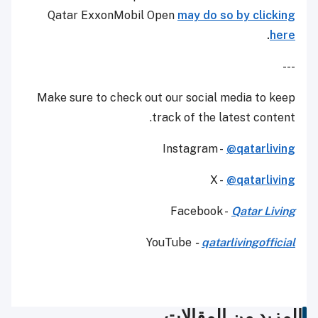
Qatar ExxonMobil Open
may do so by clicking
.
here
---
Make sure to check out our social media to keep
track of the latest content.
Instagram -
@qatarliving
X -
@qatarliving
Facebook -
Qatar Living
YouTube
-
qatarlivingofficial
المزيد من المقالات