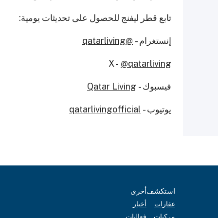
تابع قطر ليفنج للحصول على تحديثات يومية:
إنستغرام -
@qatarliving
X -
@qatarliving
فيسبوك -
Qatar Living
يوتيوب -
qatarlivingofficial
استكشف
أخرى
عقارات
أخبار
مركبات
فعاليات