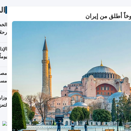
ال
خاً أطلق من إيران
الخط
رحلا
اعتبارا
يوما
فترة
مصاد
مسا
وزار
لتعز