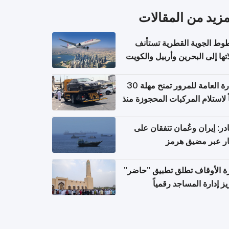
مزيد من المقالات
وط الجوية القطرية تستأنف
تها إلى البحرين وأربيل والكويت
ً من 8 أغسطس
الإدارة العامة للمرور تمنح مهلة 30
ً لاستلام المركبات المحجوزة منذ
 طويلة
ر: إيران وعُمان تتفقان على
ر عبر مضيق هرمز
ة الأوقاف تطلق تطبيق "حاضر"
يز إدارة المساجد رقمياً