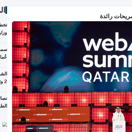
ال
تخطط
وزار
الاس
سمو 
عُما
الشي
2 وتصل إلى 11 قمة فوق 8,000 متر
نصائ
الطع
والت