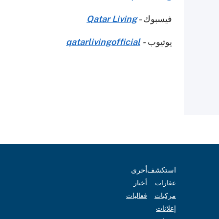
فيسبوك -
Qatar Living
يوتيوب
-
qatarlivingofficial
استكشف
أخرى
عقارات
أخبار
مركبات
فعاليات
إعلانات