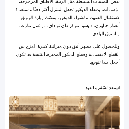
بعض اللمسات البسيطة مثل الزينة، الأطباق المزخرفة،
الإضاءات، وقطع الديكور تجعل المنزل أكثر دفئًا واستعدادًا
لاستقبال الضيوف. لشراء الديكور، يمكنك زيارة الرونق،
أنصار جاليري، دايسو، مركز داي تو داي، دراغون مارت،
والسوق البلدي.
وللحصول على مظهر أنيق دون ميزانية كبيرة، امزج بين
القطع الاقتصادية وقطع الديكور المميزة. النتيجة قد تكون
أجمل مما تتوقع.
استعد لسُفرة العيد