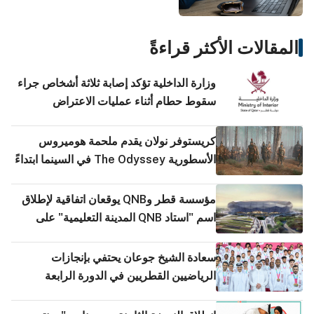
المقالات الأكثر قراءةً
وزارة الداخلية تؤكد إصابة ثلاثة أشخاص جراء
سقوط حطام أثناء عمليات الاعتراض
كريستوفر نولان يقدم ملحمة هوميروس
الأسطورية The Odyssey في السينما ابتداءً
من 15 يوليو
مؤسسة قطر وQNB يوقعان اتفاقية لإطلاق
اسم "استاد QNB المدينة التعليمية" على
استاد المدينة التعليمية
سعادة الشيخ جوعان يحتفي بإنجازات
الرياضيين القطريين في الدورة الرابعة
للألعاب الخليجية