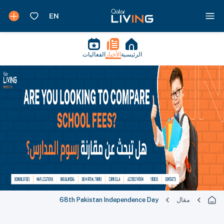
الرئيسية
الأخبار
الفعاليات
مقال
68th Pakistan Independence Day