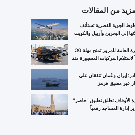
مزيد من المقالات
وط الجوية القطرية تستأنف
تها إلى البحرين وأربيل والكويت
ً من 8 أغسطس
الإدارة العامة للمرور تمنح مهلة 30
ً لاستلام المركبات المحجوزة منذ
 طويلة
ر: إيران وعُمان تتفقان على
ر عبر مضيق هرمز
ة الأوقاف تطلق تطبيق "حاضر"
يز إدارة المساجد رقمياً