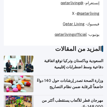
إنستغرام -
@qatarliving
X -
@qatarliving
فيسبوك -
Qatar Living
يوتيوب -
qatarlivingofficial
المزيد من المقالات
السعودية وباكستان وتركيا توقع اتفاقية
دفاعية وسط اضطرابات إقليمية
وزارة الصحة تصدر إرشادات حول 140 دواءً
خاضعاً للرقابة ضمن نظام التصاريح
الإلكترونية للسفر
مهرجان قطر للألعاب يستقطب أكثر من
148,000 زائر