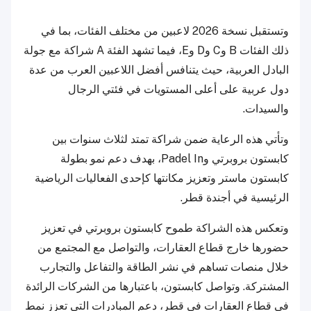
وتستقبل نسخة 2026 لاعبين من مختلف الفئات، بما في
ذلك الفئات B وC وD وE، فيما تشهد الفئة A شراكة مع جولة
البادل العربية، حيث يتنافس أفضل اللاعبين العرب من عدة
دول عربية على أعلى المستويات في فئتي الرجال
والسيدات.
وتأتي هذه الرعاية ضمن شراكة تمتد لثلاث سنوات بين
كابستون بروبرتي وPadel In، بهدف دعم نمو بطولة
كابستون ماستر وتعزيز مكانتها كإحدى الفعاليات الرياضية
الرئيسية في أجندة قطر.
وتعكس هذه الشراكة طموح كابستون بروبرتي في تعزيز
حضورها خارج قطاع العقارات، والتواصل مع المجتمع من
خلال منصات تساهم في نشر الطاقة والتفاعل والتجارب
المشتركة. وتواصل كابستون، باعتبارها من الشركات الرائدة
في قطاع العقارات في قطر، دعم المبادرات التي تعزز نمط