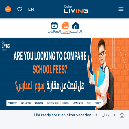
الرئيسية
الأخبار
الفعاليات
مقال
HIA ready for rush after vacation