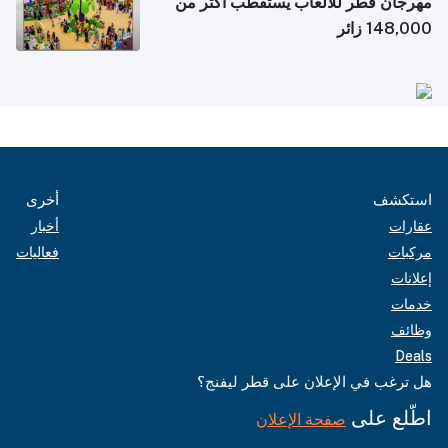
مهرجان قطر للألعاب يستقطب أكثر من
148,000 زائر
استكشف
أخرى
عقارات
أخبار
مركبات
فعاليات
إعلانات
خدمات
وظائف
Deals
هل ترغب في الإعلان على قطر ليفنج؟
اطّلع على
صفحة الإعلان