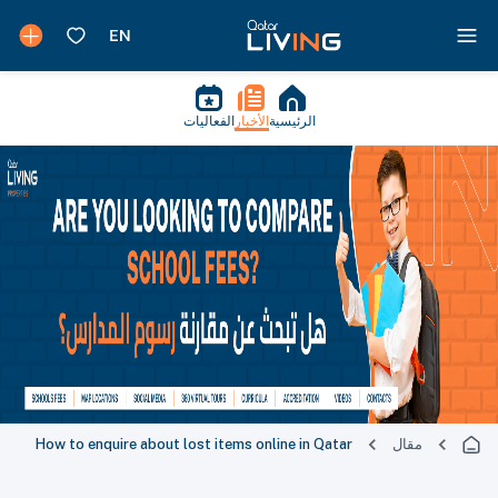
الرئيسية
الأخبار
الفعاليات
مقال
How to enquire about lost items online in Qatar