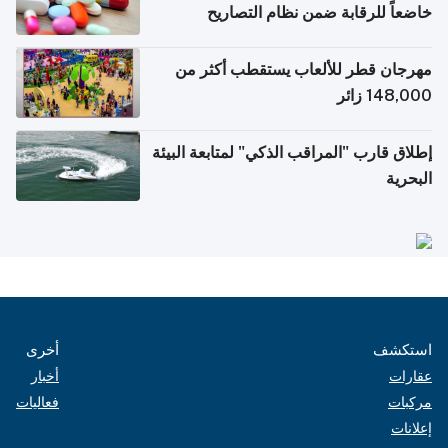
خاضعاً للرقابة ضمن نظام التصاريح
الإلكترونية للسفر
مهرجان قطر للألعاب يستقطب أكثر من
148,000 زائر
إطلاق قارب "المراقب الذكي" لمتابعة البيئة
البحرية
استكشف
أخرى
عقارات
أخبار
مركبات
فعاليات
إعلانات