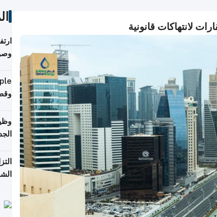
ال
ات لانتهاكات قانونية
ارتف
وصول
إلى 90%
وقطر
وظيف
الجد
التز
الشر