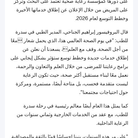
على دورها كمؤسسة رعاية صحية تعتمد على البحث وتركز
على المريض من خلال الإعلان عن إطلاق خدماتها الأخيرة
وخطط التوسع لعام 2026.
قال البروفيسور إبراهيم الجناحي، المدير الطبي في سدرة
للطب: "في يوم الصحة العالمي هذا، الذي يحمل شعار معًا
من أجل الصحة. وقف مع العلم، يسعدنا أن نعلن عن
إطلاق خدمات جديدة وخطط توسع ستؤثر بشكل إيجابي على
برامج رعايتنا للمرضى. من خلال العلم والتعاون والرحمة،
نعمل معًا لبناء مستقبل أكثر صحة، حيث تكون الرعاية
ليست متقدمة فحسب، بل متاحة أيضًا، مستمرة، ومركزة
حول احتياجات مجتمعنا".
كما يمثل هذا العام أيضًا معالم رئيسية في رحلة سدرة
للطب، مع عقد من الخدمات الخارجية وثماني سنوات من
الرعاية الداخلية.
"على مر هذه السنوات، بنينا إحساسًا قويًا بالثقة والمصداقية