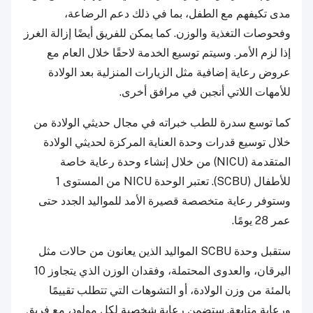
مدى تكيفهم مع الطفل، بما في ذلك دعم الرضاعة،
وفحوصات التغذية والوزن. كما يمكن للفريق أيضًا إزالة الغرز
إذا لزم الأمر. وسيتم توسيع الخدمة لاحقًا خلال العام مع
عروض رعاية إضافية مثل الزيارات المنزلية بعد الولادة
للأمهات اللاتي أنجبن في مرافق أخرى.
كما توسع سدرة للطب خبراته في مجال حديثي الولادة من
خلال توسيع قدرات وحدة العناية المركزة لحديثي الولادة
المتقدمة (NICU) من خلال إنشاء وحدة رعاية خاصة
للأطفال (SCBU). تعتبر الوحدة NICU من المستوى 1
وستوفر رعاية متخصصة قصيرة الأمد للمواليد الجدد حتى
عمر 28 يومًا.
ستقبل وحدة SCBU المواليد الذين يعانون من حالات مثل
اليرقان، والعدوى المحتملة، وفقدان الوزن الذي يتجاوز 10
بالمئة من وزن الولادة، أو التشوهات التي تتطلب تقييمًا
ورعاية متابعة. ستضمن رعاية شخصية لكل مولود، مع فريق