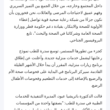
داخل المجتمع وخارجه، من خلال الجمع بين التميز السريري
وفهم عميق لاحتياجات المرضى والعائلات. نحن فخورون بأن
نكون جزءًا من شبكة رعاية صحية قوية تواصل إعطاء
الأولوية للصحة والابتكار، بقيادة دعم حكومة قطر ووزارة
الصحة العامة وشركائنا في الصحة والبحث"، تابع
البروفيسور الجناحي.
كجزء من تطورها المستمر، توسع سدرة للطب نموذج
رعايتها ليشمل خدمات منزلية جديدة. وأعلنت عن إطلاق
برنامج زيارات منزلية، المقرر أن يبدأ خلال الأشهر القليلة
القادمة. سيركز البرنامج في البداية على فحوصات صحة الأم
والرضيع بالإضافة إلى خدمات التطعيم وفحوصات الأطفال
الرضع.
قالت الدكتورة باتريشيا عبود، المديرة التنفيذية للخدمات
الطبية في سدرة للطب: "بصفتها واحدة من المؤسسات
الصحية الأكاديمية الرائدة في المنطقة، تواصل سدرة للطب