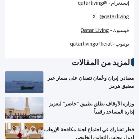
إنستغرام -
@qatarliving
X -
@qatarliving
فيسبوك -
Qatar Living
يوتيوب -
qatarlivingofficial
المزيد من المقالات
مصادر: إيران وعُمان تتفقان على مسار عبر
مضيق هرمز
وزارة الأوقاف تطلق تطبيق "حاضر" لتعزيز
إدارة المساجد رقمياً
قطر تشارك في اجتماع لجنة مكافحة الإرهاب
لدول مجلس التعاون الخليجي