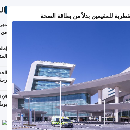
ال
طرية للمقيمين بدلاً من بطاقة الصحة​​
مهرج
من 148,000 زائر
إطلا
البيئ
الخط
رحلا
اعتبارا
يوما
فترة