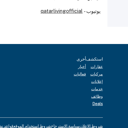
يوتيوب -
qatarlivingofficial
استكشف
أخرى
عقارات
أخبار
مركبات
فعاليات
إعلانات
خدمات
وظائف
Deals
شروط الإعلان
سياسة الاسترجاع
شروط استخدام الموقع
قواعد نش